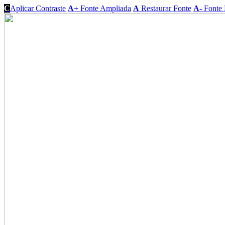
C
Aplicar Contraste
A+
Fonte Ampliada
A
Restaurar Fonte
A-
Fonte 