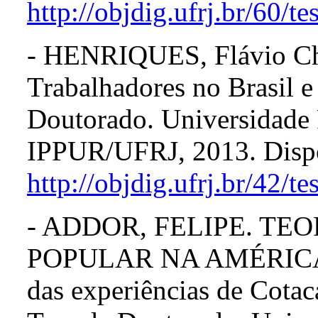
http://objdig.ufrj.br/60
- HENRIQUES, Flávio Ch
Trabalhadores no Brasil e
Doutorado. Universidade 
IPPUR/UFRJ, 2013. Disp
http://objdig.ufrj.br/42/t
- ADDOR, FELIPE. T
POPULAR NA AMÉRICA LA
das experiências de Cotac