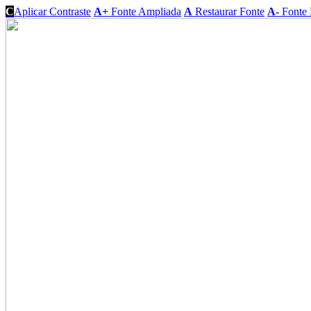
C
Aplicar Contraste
A+
Fonte Ampliada
A
Restaurar Fonte
A-
Fonte 