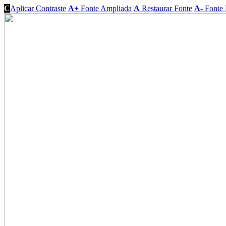
C
Aplicar Contraste
A+
Fonte Ampliada
A
Restaurar Fonte
A-
Fonte 