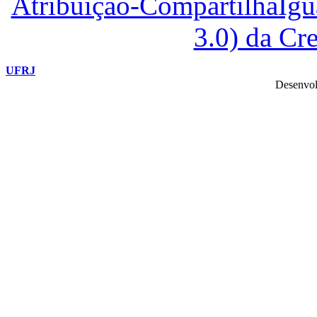
Atribuição-CompartilhaIg
3.0) da C
UFRJ
Desenvol