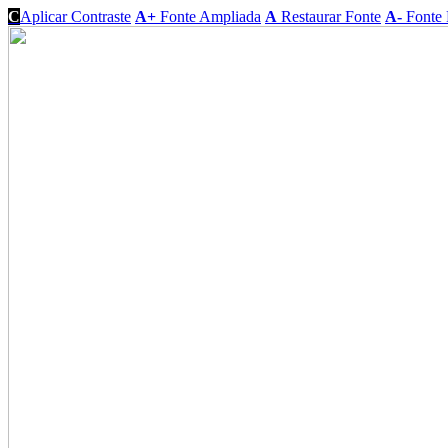
C
Aplicar Contraste
A+
Fonte Ampliada
A
Restaurar Fonte
A-
Fonte 