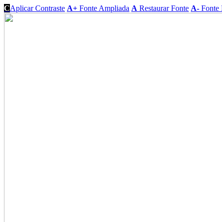
C
Aplicar Contraste
A+
Fonte Ampliada
A
Restaurar Fonte
A-
Fonte 