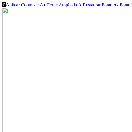
C
Aplicar Contraste
A+
Fonte Ampliada
A
Restaurar Fonte
A-
Fonte 