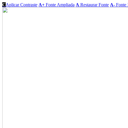
C
Aplicar Contraste
A+
Fonte Ampliada
A
Restaurar Fonte
A-
Fonte 