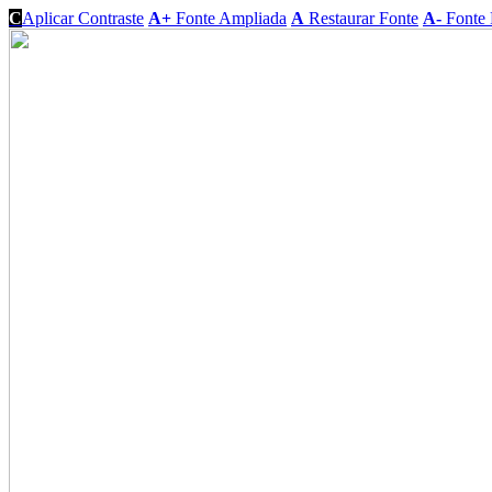
C
Aplicar Contraste
A+
Fonte Ampliada
A
Restaurar Fonte
A-
Fonte 