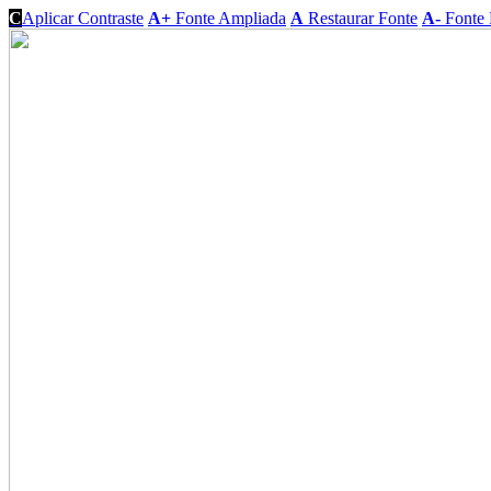
C
Aplicar Contraste
A+
Fonte Ampliada
A
Restaurar Fonte
A-
Fonte 