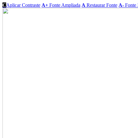
C
Aplicar Contraste
A+
Fonte Ampliada
A
Restaurar Fonte
A-
Fonte 