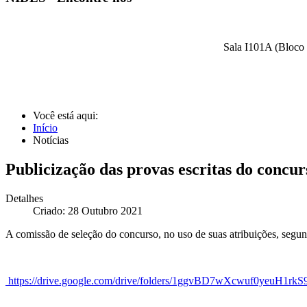
Sala I101A (Bloco 
Você está aqui:
Início
Notícias
Publicização das provas escritas do concur
Detalhes
Criado: 28 Outubro 2021
A comissão de seleção do concurso, no uso de suas atribuições, segun
https://drive.google.com/drive/folders/1ggvBD7wXcwuf0yeuH1