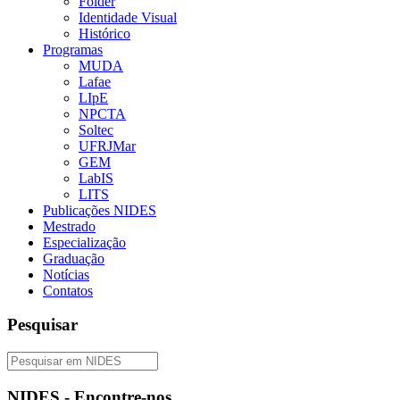
Folder
Identidade Visual
Histórico
Programas
MUDA
Lafae
LIpE
NPCTA
Soltec
UFRJMar
GEM
LabIS
LITS
Publicações NIDES
Mestrado
Especialização
Graduação
Notícias
Contatos
Pesquisar
NIDES - Encontre-nos