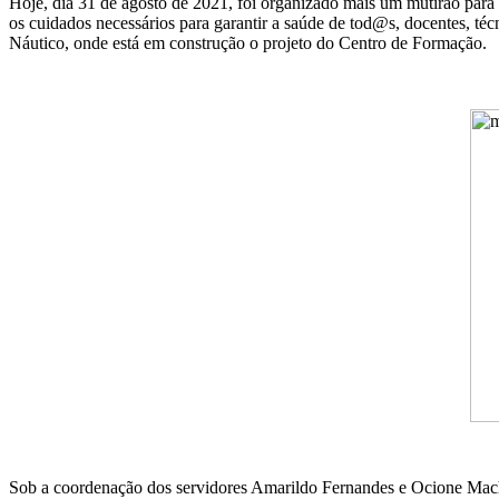
Hoje, dia 31 de agosto de 2021, foi organizado mais um mutirão para
os cuidados necessários para garantir a saúde de tod@s, docentes, té
Náutico, onde está em construção o projeto do Centro de Formação.
Sob a coordenação dos servidores Amarildo Fernandes e Ocione Machad