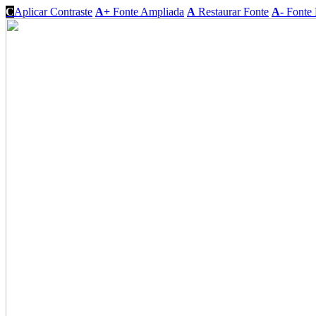
C
Aplicar Contraste
A+
Fonte Ampliada
A
Restaurar Fonte
A-
Fonte 