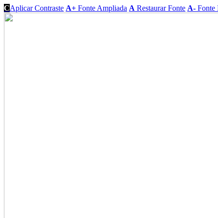
C
Aplicar Contraste
A+
Fonte Ampliada
A
Restaurar Fonte
A-
Fonte 