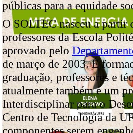
públicas para a equidade soc
O SOLTEC nasceu a partir d
professores da Escola Polité
aprovado pelo
Departamento
de março de 2003. É formad
graduação, professores e té
atualmente também é um p
Interdisciplinar para o De
Centro de Tecnologia da UF
componentes serem engenhe