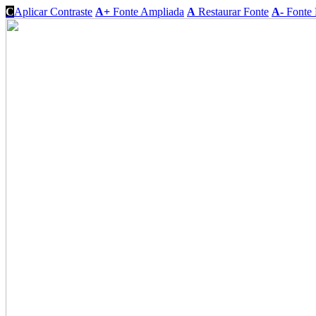
C
Aplicar Contraste
A+
Fonte Ampliada
A
Restaurar Fonte
A-
Fonte 