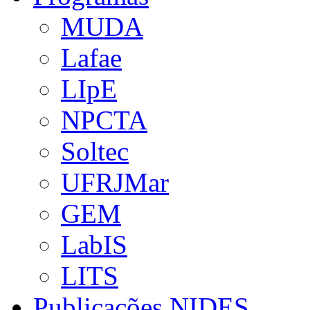
MUDA
Lafae
LIpE
NPCTA
Soltec
UFRJMar
GEM
LabIS
LITS
Publicações NIDES