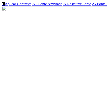
C
Aplicar Contraste
A+
Fonte Ampliada
A
Restaurar Fonte
A-
Fonte 