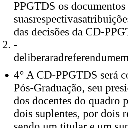
PPGTDS os documentos ne
suasrespectivasatribui
das decisões da CD-PP
-
deliberaradreferendumemc
4° A CD-PPGTDS será co
Pós-Graduação, seu presi
dos docentes do quadro pe
dois suplentes, por dois 
sendo um titular e um sup