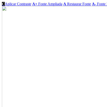
C
Aplicar Contraste
A+
Fonte Ampliada
A
Restaurar Fonte
A-
Fonte 