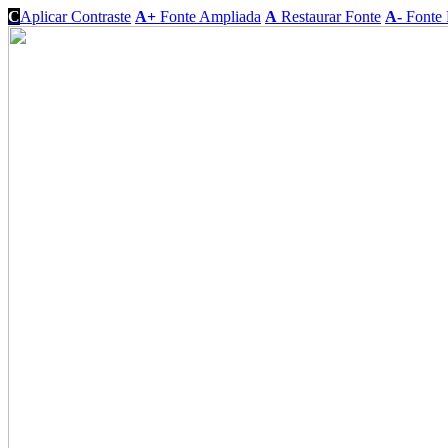
C
Aplicar Contraste
A+
Fonte Ampliada
A
Restaurar Fonte
A-
Fonte 