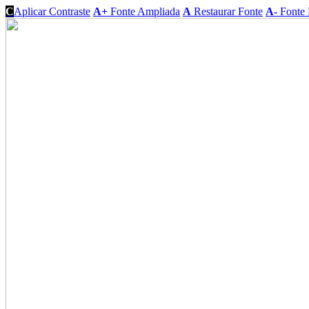
C
Aplicar Contraste
A+
Fonte Ampliada
A
Restaurar Fonte
A-
Fonte 