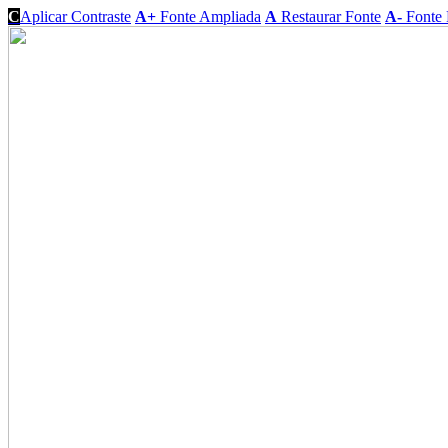
C
Aplicar Contraste
A+
Fonte Ampliada
A
Restaurar Fonte
A-
Fonte 