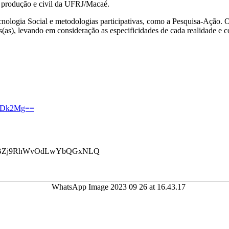
a, produção e civil da UFRJ/Macaé.
cnologia Social e metodologias participativas, como a Pesquisa-Ação. O
s(as), levando em consideração as especificidades de cada realidade e 
IyMDk2Mg==
UCVKBZj9RhWvOdLwYbQGxNLQ