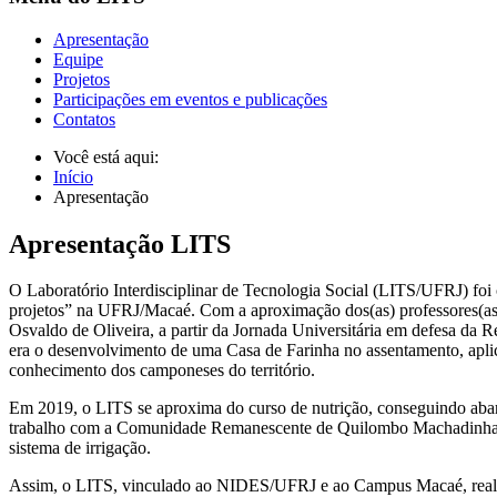
Apresentação
Equipe
Projetos
Participações em eventos e publicações
Contatos
Você está aqui:
Início
Apresentação
Apresentação LITS
O Laboratório Interdisciplinar de Tecnologia Social (LITS/UFRJ) foi
projetos” na UFRJ/Macaé. Com a aproximação dos(as) professores(as
Osvaldo de Oliveira, a partir da Jornada Universitária em defesa da
era o desenvolvimento de uma Casa de Farinha no assentamento, apl
conhecimento dos camponeses do território.
Em 2019, o LITS se aproxima do curso de nutrição, conseguindo abar
trabalho com a Comunidade Remanescente de Quilombo Machadinha, 
sistema de irrigação.
Assim, o LITS, vinculado ao NIDES/UFRJ e ao Campus Macaé, realiza 