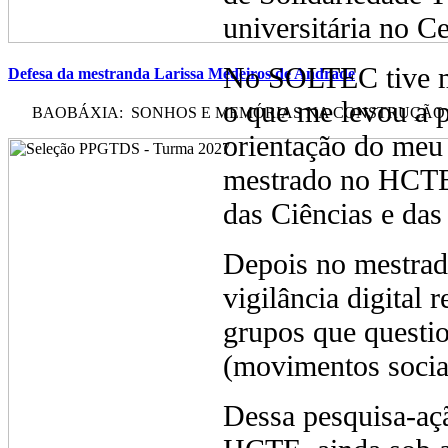
universitária no C
No SOLTEC tive m
Defesa da mestranda Larissa Medeiros de Andrade
o que me levou a 
BAOBÁXIA: SONHOS E MEMÓRIAS NA CONSTRUÇÃO DE
orientação do meu 
mestrado no HCTE
das Ciências e das
Depois no mestrad
vigilância digital 
grupos que questi
(movimentos sociais
Dessa pesquisa-aç