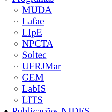
MUDA
Lafae
LIpE
NPCTA
Soltec
UFRJMar
GEM
LabIS
LITS
Publicações NIDES