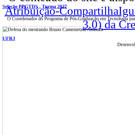
Seleção PPGTDS - Turma 2027
Atribuição-CompartilhaIg
O Coordenador do Programa de Pós-Graduação em Tecnologia para
3.0) da C
UFRJ
Desenvol