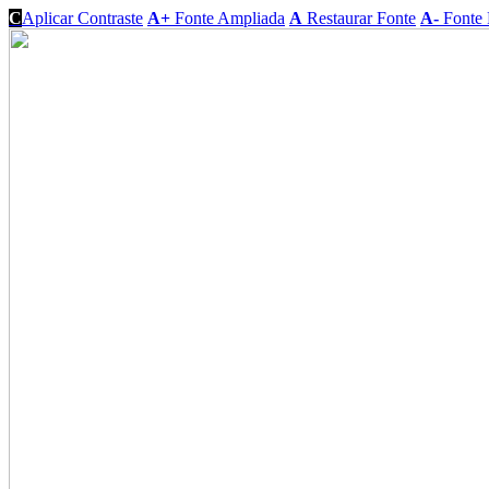
C
Aplicar Contraste
A+
Fonte Ampliada
A
Restaurar Fonte
A-
Fonte 