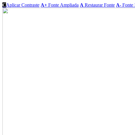
C
Aplicar Contraste
A+
Fonte Ampliada
A
Restaurar Fonte
A-
Fonte 