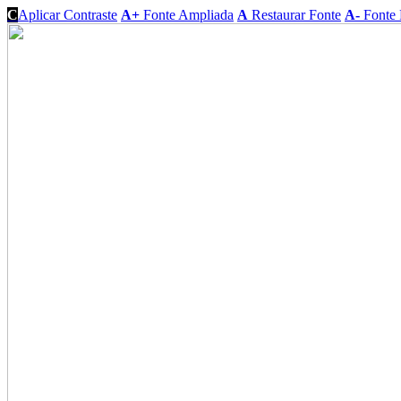
C
Aplicar Contraste
A+
Fonte Ampliada
A
Restaurar Fonte
A-
Fonte 