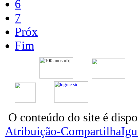
6
7
Próx
Fim
O conteúdo do site é dispo
Atribuição-CompartilhaIg