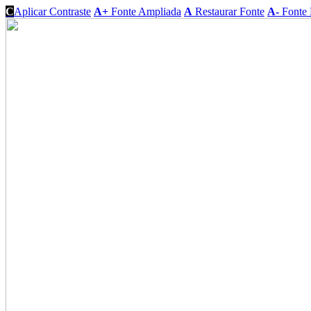
C
Aplicar Contraste
A+
Fonte Ampliada
A
Restaurar Fonte
A-
Fonte 