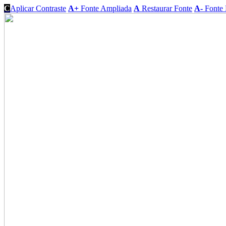
C
Aplicar Contraste
A+
Fonte Ampliada
A
Restaurar Fonte
A-
Fonte 