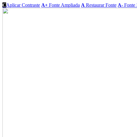
C
Aplicar Contraste
A+
Fonte Ampliada
A
Restaurar Fonte
A-
Fonte 