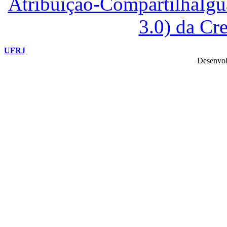
Atribuição-CompartilhaIg
3.0) da C
UFRJ
Desenvol