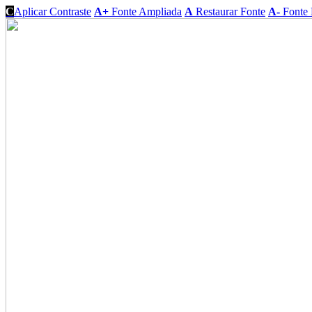
C
Aplicar Contraste
A+
Fonte Ampliada
A
Restaurar Fonte
A-
Fonte 