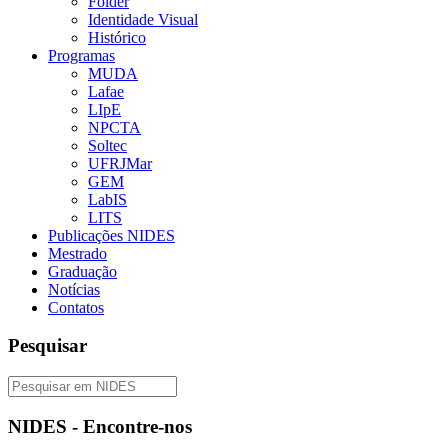
Folder
Identidade Visual
Histórico
Programas
MUDA
Lafae
LIpE
NPCTA
Soltec
UFRJMar
GEM
LabIS
LITS
Publicações NIDES
Mestrado
Graduação
Notícias
Contatos
Pesquisar
NIDES - Encontre-nos