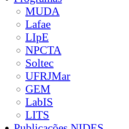
MUDA
Lafae
LIpE
NPCTA
Soltec
UFRJMar
GEM
LabIS
LITS
Publicações NIDES