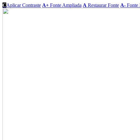
C
Aplicar Contraste
A+
Fonte Ampliada
A
Restaurar Fonte
A-
Fonte 