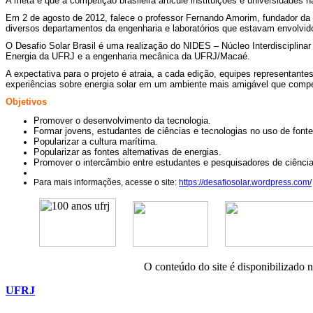
A meta é que a competição brasileira articule instituições e universidades
Em 2 de agosto de 2012, falece o professor Fernando Amorim, fundador da ve
diversos departamentos da engenharia e laboratórios que estavam envolvid
O Desafio Solar Brasil é uma realização do NIDES – Núcleo Interdisciplina
Energia da UFRJ e a engenharia mecânica da UFRJ/Macaé.
A expectativa para o projeto é atraia, a cada edição, equipes representant
experiências sobre energia solar em um ambiente mais amigável que compet
Objetivos
Promover o desenvolvimento da tecnologia.
Formar jovens, estudantes de ciências e tecnologias no uso de fontes
Popularizar a cultura marítima.
Popularizar as fontes alternativas de energias.
Promover o intercâmbio entre estudantes e pesquisadores de ciência
Para mais informações, acesse o site:
https://desafiosolar.wordpress.com/
O conteúdo do site é disponibilizado 
UFRJ