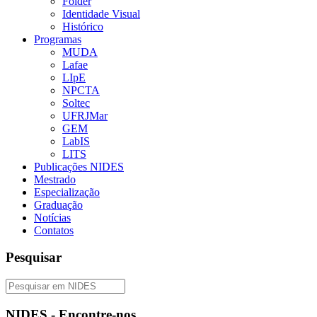
Folder
Identidade Visual
Histórico
Programas
MUDA
Lafae
LIpE
NPCTA
Soltec
UFRJMar
GEM
LabIS
LITS
Publicações NIDES
Mestrado
Especialização
Graduação
Notícias
Contatos
Pesquisar
NIDES - Encontre-nos