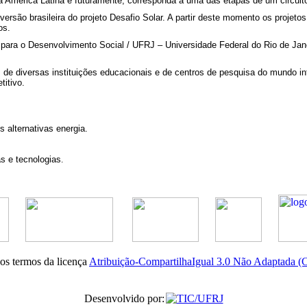
 na América Latina e futuramente, corresponda a uma das etapas de um circuito
rsão brasileira do projeto Desafio Solar. A partir deste momento os projetos
os.
r para o Desenvolvimento Social / UFRJ – Universidade Federal do Rio de Jan
es de diversas instituições educacionais e de centros de pesquisa do mundo 
itivo.
 alternativas energia.
s e tecnologias
.
nos termos da licença
Atribuição-CompartilhaIgual 3.0 Não Adaptada 
Desenvolvido por: