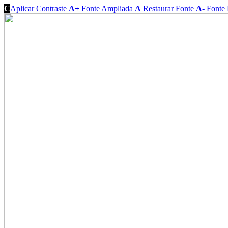
C
Aplicar Contraste
A+
Fonte Ampliada
A
Restaurar Fonte
A-
Fonte 