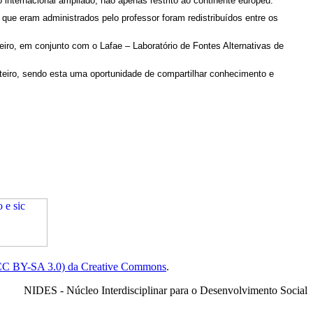
 internacional ampliado, não apenas restrito ao continente europeu.
 que eram administrados pelo professor foram redistribuídos entre os
eiro, em conjunto com o Lafae – Laboratório de Fontes Alternativas de
inteiro, sendo esta uma oportunidade de compartilhar conhecimento e
(CC BY-SA 3.0) da Creative Commons
.
NIDES - Núcleo Interdisciplinar para o Desenvolvimento Social