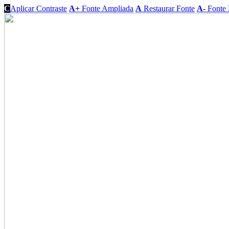
C
Aplicar Contraste
A+
Fonte Ampliada
A
Restaurar Fonte
A-
Fonte 