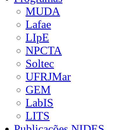
MUDA
Lafae
LIpE
NPCTA
Soltec
UFRJMar
GEM
LabIS
LITS
Publicações NIDES