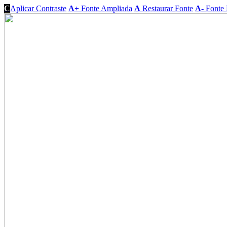
C
Aplicar Contraste
A+
Fonte Ampliada
A
Restaurar Fonte
A-
Fonte 