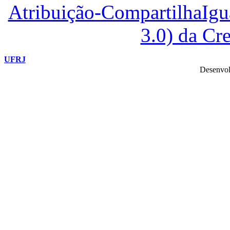
Atribuição-CompartilhaIg
3.0) da C
UFRJ
Desenvol