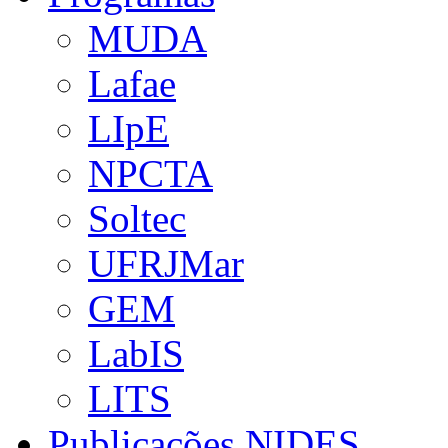
MUDA
Lafae
LIpE
NPCTA
Soltec
UFRJMar
GEM
LabIS
LITS
Publicações NIDES