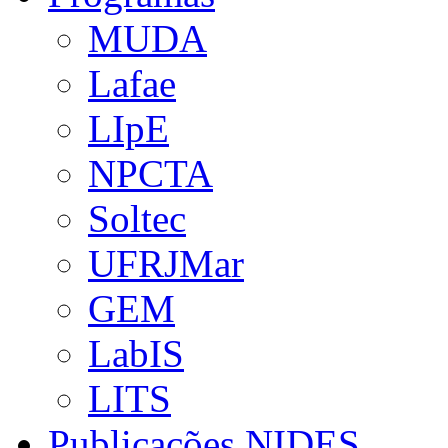
MUDA
Lafae
LIpE
NPCTA
Soltec
UFRJMar
GEM
LabIS
LITS
Publicações NIDES