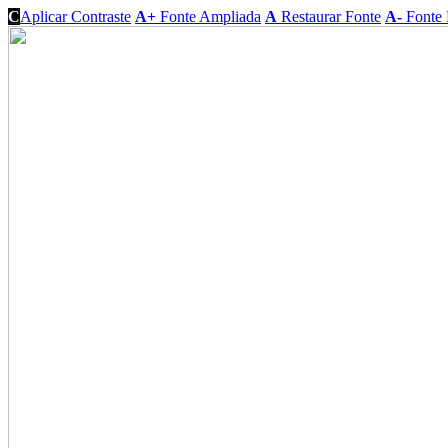
C
Aplicar Contraste
A+
Fonte Ampliada
A
Restaurar Fonte
A-
Fonte 