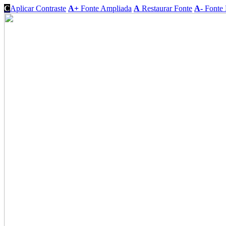
C
Aplicar Contraste
A+
Fonte Ampliada
A
Restaurar Fonte
A-
Fonte 