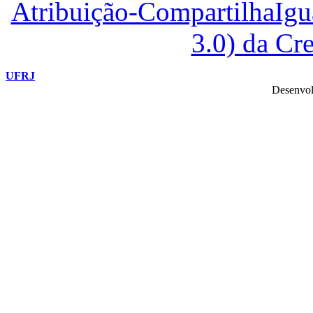
Atribuição-CompartilhaIg
3.0) da C
UFRJ
Desenvol