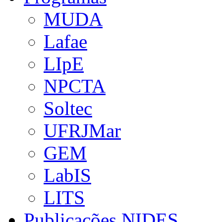
MUDA
Lafae
LIpE
NPCTA
Soltec
UFRJMar
GEM
LabIS
LITS
Publicações NIDES