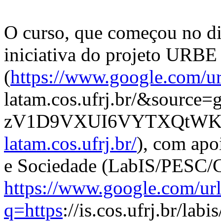
O curso, que começou no di
iniciativa do projeto UR
(
https://www.google.com/ur
latam.cos.ufrj.br/&sour
zV1D9VXUI6VYTXQtWK
latam.cos.ufrj.br/
), com apo
e Sociedade (LabIS/PESC
https://www.google.com/ur
q=https
://is.cos.ufrj.b