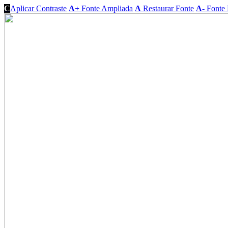
C
Aplicar Contraste
A+
Fonte Ampliada
A
Restaurar Fonte
A-
Fonte 