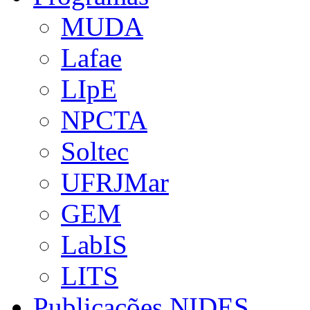
MUDA
Lafae
LIpE
NPCTA
Soltec
UFRJMar
GEM
LabIS
LITS
Publicações NIDES