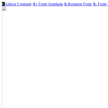
C
Aplicar Contraste
A+
Fonte Ampliada
A
Restaurar Fonte
A-
Fonte 