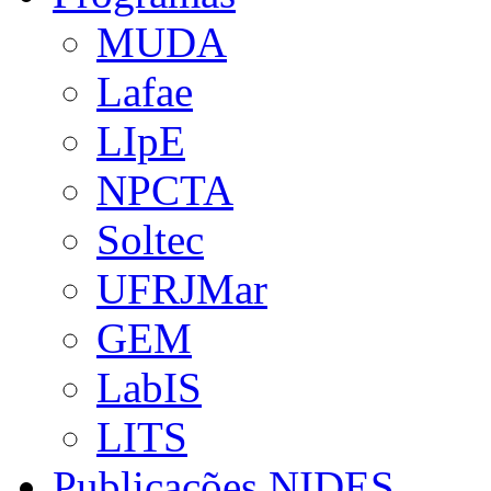
MUDA
Lafae
LIpE
NPCTA
Soltec
UFRJMar
GEM
LabIS
LITS
Publicações NIDES