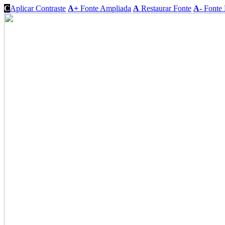
C
Aplicar Contraste
A+
Fonte Ampliada
A
Restaurar Fonte
A-
Fonte 