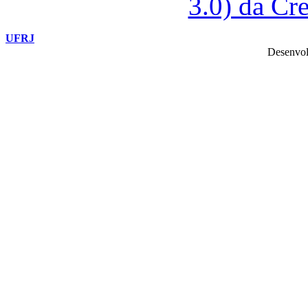
3.0) da C
UFRJ
Desenvol