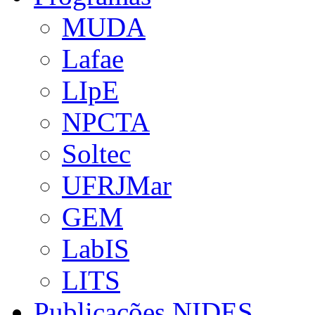
MUDA
Lafae
LIpE
NPCTA
Soltec
UFRJMar
GEM
LabIS
LITS
Publicações NIDES