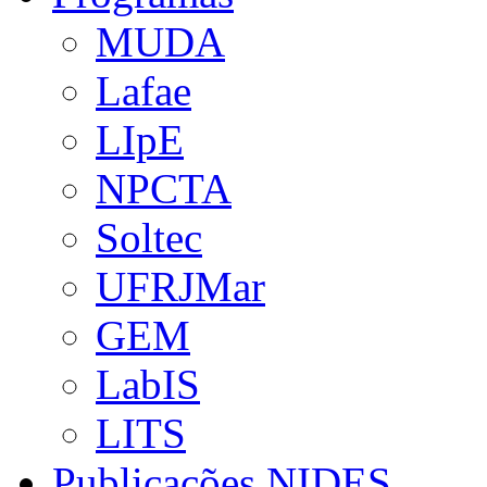
MUDA
Lafae
LIpE
NPCTA
Soltec
UFRJMar
GEM
LabIS
LITS
Publicações NIDES