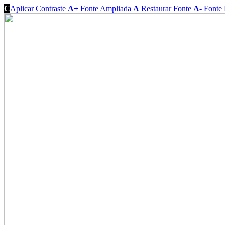
C
Aplicar Contraste
A+
Fonte Ampliada
A
Restaurar Fonte
A-
Fonte 