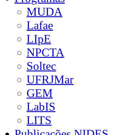
MUDA
Lafae
LIpE
NPCTA
Soltec
UFRJMar
GEM
LabIS
LITS
Publicações NIDES