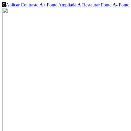
C
Aplicar Contraste
A+
Fonte Ampliada
A
Restaurar Fonte
A-
Fonte 