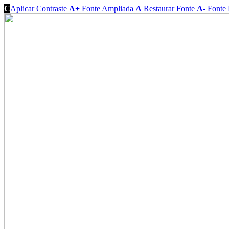
C
Aplicar Contraste
A+
Fonte Ampliada
A
Restaurar Fonte
A-
Fonte 