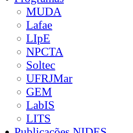
MUDA
Lafae
LIpE
NPCTA
Soltec
UFRJMar
GEM
LabIS
LITS
Publicações NIDES