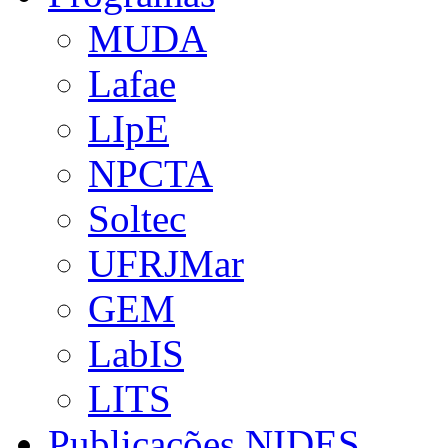
MUDA
Lafae
LIpE
NPCTA
Soltec
UFRJMar
GEM
LabIS
LITS
Publicações NIDES