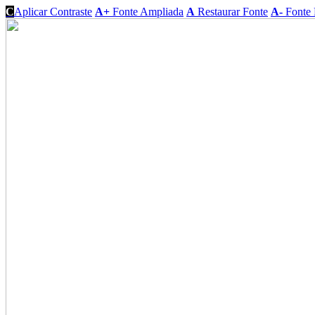
C
Aplicar Contraste
A+
Fonte Ampliada
A
Restaurar Fonte
A-
Fonte 