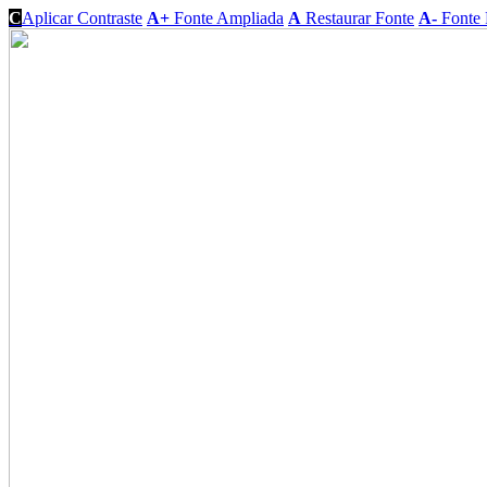
C
Aplicar Contraste
A+
Fonte Ampliada
A
Restaurar Fonte
A-
Fonte 