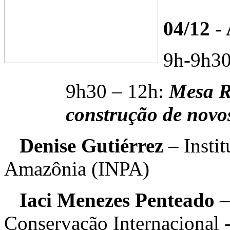
04/12 -
9h-9h30
9h30 – 12h:
Mesa 
construção de nov
Denise Guti
é
rrez
– Insti
Amazônia (INPA)
Iaci Menezes Penteado
–
Conservação Internacional -