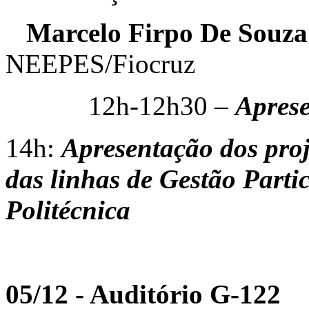
Marcelo Firpo De Souz
NEEPES/Fiocruz
12h-12h30 –
Aprese
14h:
Apresentação dos pro
da
s
linha
s
de Gestão Parti
Politécnica
05/12 - Auditório G-122