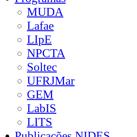
MUDA
Lafae
LIpE
NPCTA
Soltec
UFRJMar
GEM
LabIS
LITS
Publicações NIDES