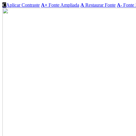
C
Aplicar Contraste
A+
Fonte Ampliada
A
Restaurar Fonte
A-
Fonte 