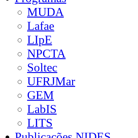
MUDA
Lafae
LIpE
NPCTA
Soltec
UFRJMar
GEM
LabIS
LITS
Publicações NIDES