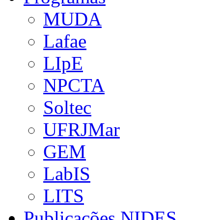
MUDA
Lafae
LIpE
NPCTA
Soltec
UFRJMar
GEM
LabIS
LITS
Publicações NIDES