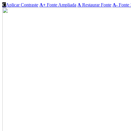
C
Aplicar Contraste
A+
Fonte Ampliada
A
Restaurar Fonte
A-
Fonte 