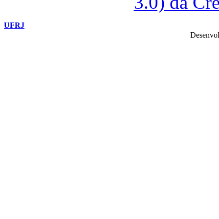
3.0) da C
UFRJ
Desenvol