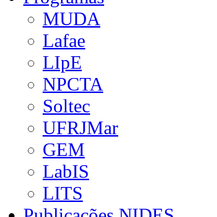
MUDA
Lafae
LIpE
NPCTA
Soltec
UFRJMar
GEM
LabIS
LITS
Publicações NIDES