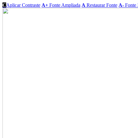
C
Aplicar Contraste
A+
Fonte Ampliada
A
Restaurar Fonte
A-
Fonte 