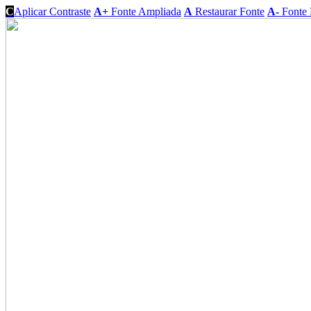
C
Aplicar Contraste
A+
Fonte Ampliada
A
Restaurar Fonte
A-
Fonte 