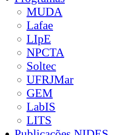
MUDA
Lafae
LIpE
NPCTA
Soltec
UFRJMar
GEM
LabIS
LITS
Publicações NIDES