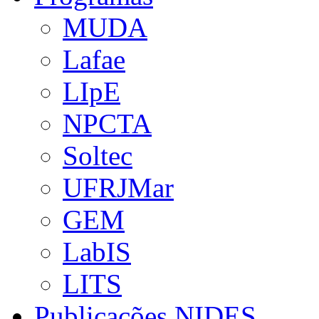
MUDA
Lafae
LIpE
NPCTA
Soltec
UFRJMar
GEM
LabIS
LITS
Publicações NIDES