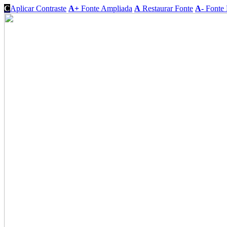
C
Aplicar Contraste
A+
Fonte Ampliada
A
Restaurar Fonte
A-
Fonte 