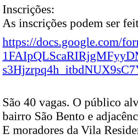
Inscrições:
As inscrições podem ser feit
https://docs.google.com/fo
1FAIpQLScaRIRjgMFyyD
s3Hjzrpq4h_itbdNUX9sC7
São 40 vagas. O público al
bairro São Bento e adjacênc
E moradores da Vila Residen