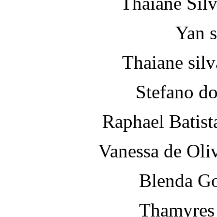
Thaiane Silv
Yan 
Thaiane silv
Stefano do
Raphael Batist
Vanessa de Oli
Blenda G
Thamyres