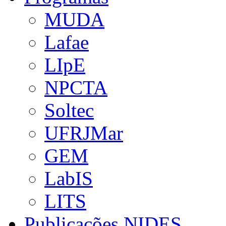
MUDA
Lafae
LIpE
NPCTA
Soltec
UFRJMar
GEM
LabIS
LITS
Publicações NIDES