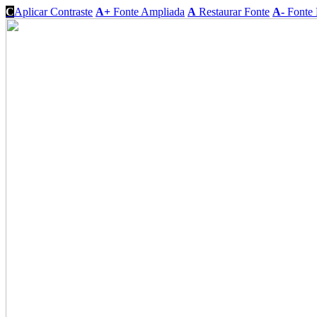
C
Aplicar Contraste
A+
Fonte Ampliada
A
Restaurar Fonte
A-
Fonte 