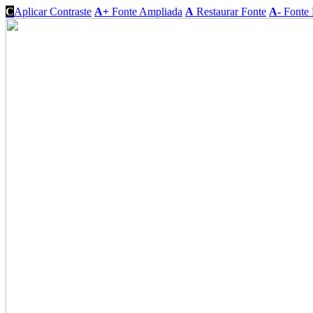
C
Aplicar Contraste
A+
Fonte Ampliada
A
Restaurar Fonte
A-
Fonte 