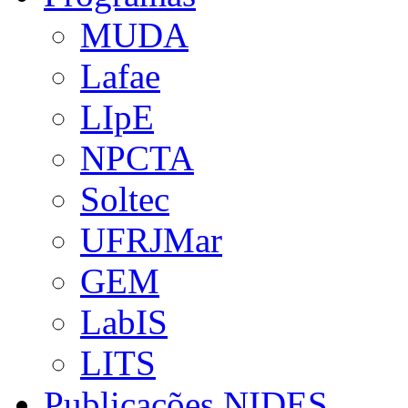
MUDA
Lafae
LIpE
NPCTA
Soltec
UFRJMar
GEM
LabIS
LITS
Publicações NIDES