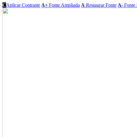
C
Aplicar Contraste
A+
Fonte Ampliada
A
Restaurar Fonte
A-
Fonte 