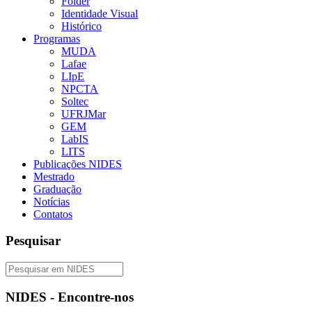
Folder
Identidade Visual
Histórico
Programas
MUDA
Lafae
LIpE
NPCTA
Soltec
UFRJMar
GEM
LabIS
LITS
Publicações NIDES
Mestrado
Graduação
Notícias
Contatos
Pesquisar
NIDES - Encontre-nos