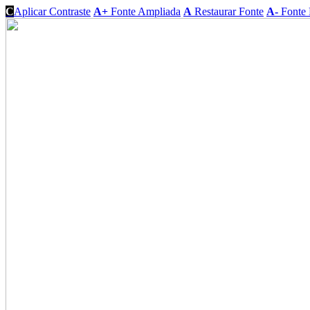
C
Aplicar Contraste
A+
Fonte Ampliada
A
Restaurar Fonte
A-
Fonte 