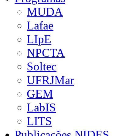
MUDA
Lafae
LIpE
NPCTA
Soltec
UFRJMar
GEM
LabIS
LITS
Publicações NIDES