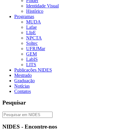
Folder
Identidade Visual
Histórico
Programas
MUDA
Lafae
LIpE
NPCTA
Soltec
UFRJMar
GEM
LabIS
LITS
Publicações NIDES
Mestrado
Graduação
Notícias
Contatos
Pesquisar
NIDES - Encontre-nos