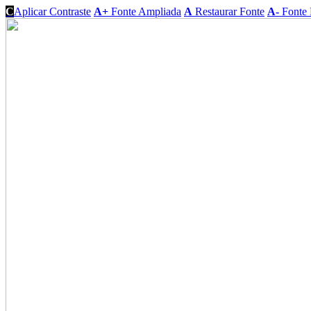
C
Aplicar Contraste
A+
Fonte Ampliada
A
Restaurar Fonte
A-
Fonte 