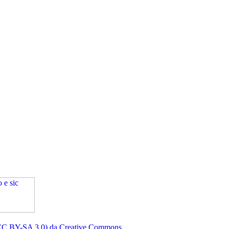
(CC BY-SA 3.0) da Creative Commons
.