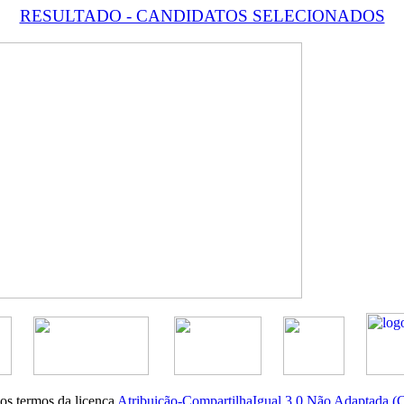
RESULTADO - CANDIDATOS SELECIONADOS
nos termos da licença
Atribuição-CompartilhaIgual 3.0 Não Adaptada 