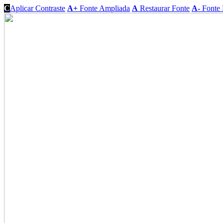
C
Aplicar Contraste
A+
Fonte Ampliada
A
Restaurar Fonte
A-
Fonte 