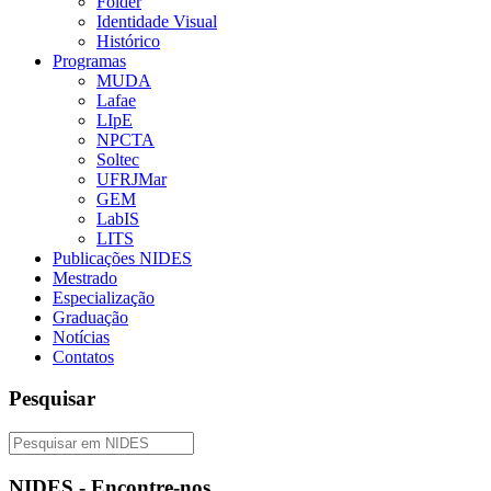
Folder
Identidade Visual
Histórico
Programas
MUDA
Lafae
LIpE
NPCTA
Soltec
UFRJMar
GEM
LabIS
LITS
Publicações NIDES
Mestrado
Especialização
Graduação
Notícias
Contatos
Pesquisar
NIDES - Encontre-nos